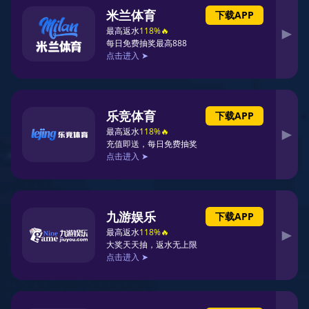
足球技术创新与发展：现代足球战术演变与
球员技能提升的深度分析
2025-12-17
本文将深入探讨现代足球技术的创新与发展，分析足
球战术的演变与球员技能的提升。从战术层面的变化
到个体技能的突破，再到科技的融入与足球教育体系
的进步，本文将全面剖析这些因素如何推动足球运动
向着更加高效与多样化的方向发展。首先，我们会回
顾足球战术的历史演变，接着分析球员技能的提升，
包括技术细节与体能素质的变化。然后，科技对足球