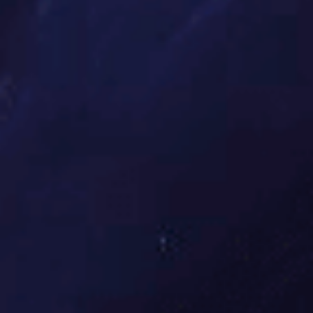
新闻播报
服务类型
沟通
hth华体
推荐文章
专访杨娜：探寻足球领域成功背后的
秘密与经验分享
2026-08-08
与杨秀英对话探索她的足球生涯与成
长历程的精彩故事
2026-08-07
上海羽毛球队在联合会杯中的辉煌征
程与突破成就回顾