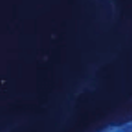
之前，已经具备了较为全面的技术能力和战术素养。
随着全球化的发展，足球教育也逐渐变得更加国际化
和多元化。通过交流与合作，各国足球人才的培养变
得更加具有全球视野。这使得不同国家的足球风格和
技术特色能够相互借鉴与融合，从而推动了全球足球
技术的全面提升。
总结：
现代足球技术的创新与发展是多方面的，涉及战术、
技能、科技和教育等多个领域。足球战术的演变使比
赛更加多变和充满挑战，球员个人技能的提升让比赛
更加精彩和富有观赏性。科技的引入不仅提升了比赛
的竞技性，也为球员的健康和训练效率提供了保障。
而足球教育体系的革新则为未来的足球发展奠定了坚
实的基础。
总的来说，足球作为一项集体竞技运动，在技术创新